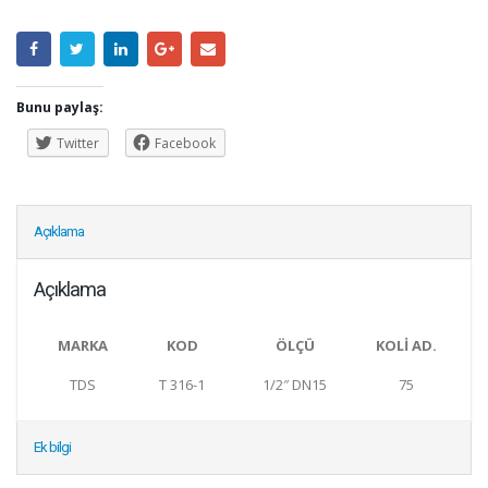
Bunu paylaş:
Twitter
Facebook
Açıklama
Açıklama
MARKA
KOD
ÖLÇÜ
KOLİ AD.
TDS
T 316-1
1/2″ DN15
75
Ek bilgi