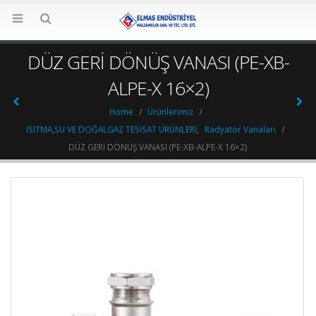
DÜZ GERİ DÖNÜŞ VANASI (PE-XB-
ALPE-X 16×2)
Home
Ürünlerimiz
ISITMA,SU VE DOĞALGAZ TESİSAT ÜRÜNLERİ
,
Radyatör Vanaları
DÜZ GERİ DÖNÜŞ VANASI (PE-XB-ALPE-X 16×2)