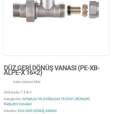
DÜZ GERİ DÖNÜŞ VANASI (PE-XB-
ALPE-X 16×2)
İstek Listeme Ekle
Stok kodu:
T 316-1
Kategoriler:
ISITMA,SU VE DOĞALGAZ TESİSAT ÜRÜNLERİ
,
Radyatör Vanaları
Etiketler:
DÜZ GERİ DÖNÜŞ VANASI